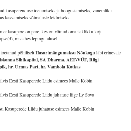
utud kasuperenduse toetamiseks ja hoogustamiseks, vanemliku
nas kasvamiseks võimaluste leidmiseks.
ime: kasupere on pere, kes on võtnud oma isiklikku koju
apse(d), mistahes lepingu alusel.
Hasartmängumaksu Nõukogu
toetanud põhiliselt
läbi erinevate
skonna Sihtkapital
, SA Dharma, AEF/VÜF, Riigi
pik, hr. Urmas Paet, hr. Vambola Kotkas
 pälvis Eesti Kasuperede Liidu esimees Malle Kobin
 pälvis Eesti Kasuperede Liidu juhatuse liige Ly Sova
Eesti Kasuperede Liidu juhatuse esimees Malle Kobin