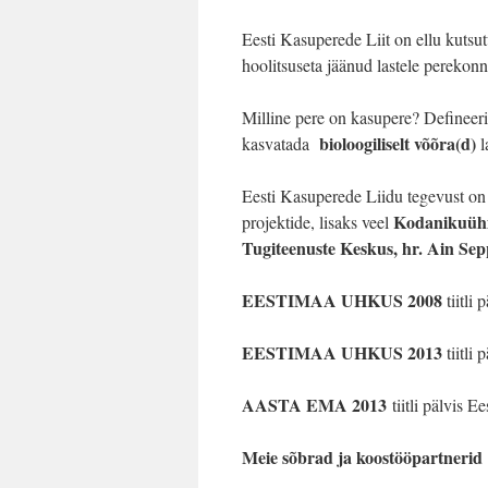
Eesti Kasuperede Liit on ellu kuts
hoolitsuseta jäänud lastele perekon
Milline pere on kasupere? Defineer
bioloogiliselt võõra(d)
kasvatada
l
Eesti Kasuperede Liidu tegevust on 
Kodanikuühi
projektide, lisaks veel
Tugiteenuste Keskus, hr. Ain Sep
EESTIMAA UHKUS 2008
tiitli
EESTIMAA UHKUS 2013
tiitli
AASTA EMA 2013
tiitli pälvis 
Meie sõbrad ja koostööpartnerid