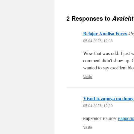
2 Responses to
Avaleht
Belajar Analisa Forex
kir
05.04.2026, 12:08
Wow that was odd. I just w
comment didn’t show up. Gr
wanted to say excellent blo
Vasta
Vivod iz zapoya na dom
05.04.2026, 12:20
нарколог на дом
нарколо
Vasta