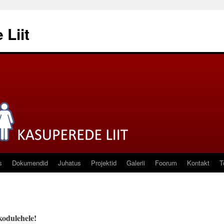
 Liit
s
Dokumendid
Juhatus
Projektid
Galerii
Foorum
Kontakt
T
kodulehele!