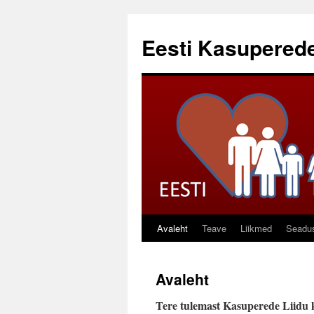
Liigu
sisu
Eesti Kasuperede
juurde
Avaleht
Teave
Liikmed
Seadu
Avaleht
Tere tulemast Kasuperede Liidu 