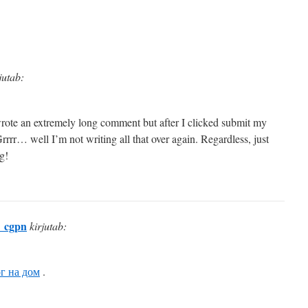
jutab:
rote an extremely long comment but after I clicked submit my
rrr… well I’m not writing all that over again. Regardless, just
g!
y_cgpn
kirjutab:
г на дом
.