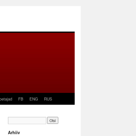
oetajad
FB
ENG
RUS
Arhiiv